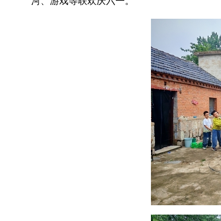
河、游戏等联欢庆六一。