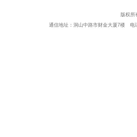
友情链接：
中国红十字会
安徽省红十字会
版权所