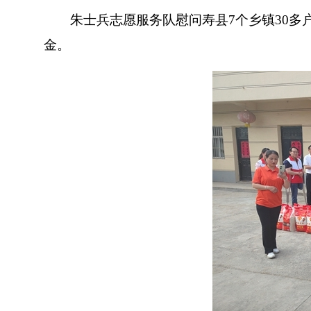
朱士兵志愿服务队慰问寿县7个乡镇30多户
金。