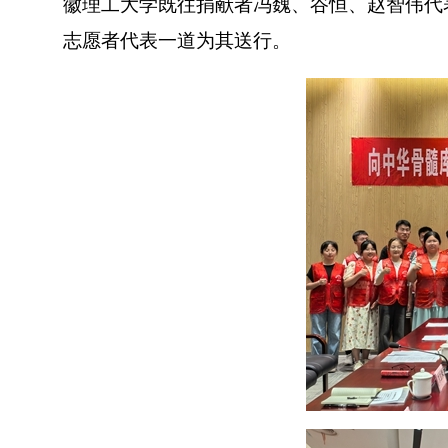
徽理工大学既往捐献者冯魏、谷恒、赵智伟代
志愿者代表一道为其送行。