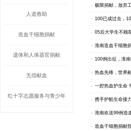
极限捐献，放弃工
・
人道救助
100已成过去，1
・
05后大学生不顾
・
造血干细胞捐献
淮南造血干细胞捐
・
遗体和人体器官捐献
100例出征，淮
・
热血先锋，世界献
・
无偿献血
一腔热血护生命 
・
红十字志愿服务与青少年
携手护航生命接
・
淮南欢送99例造
・
造血干细胞捐献
・