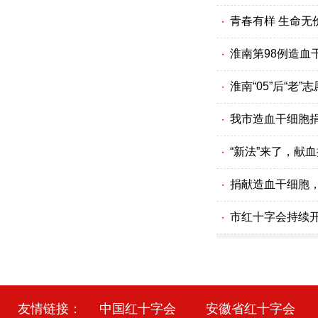
青春有样 生命无
・
淮南第98例造血
・
淮南“05”后“老
・
我市造血干细胞
・
“新法”来了，献血
・
捐献造血干细胞
・
市红十字会持续
・
友情链接：
中国红十字会
安徽省红十字会