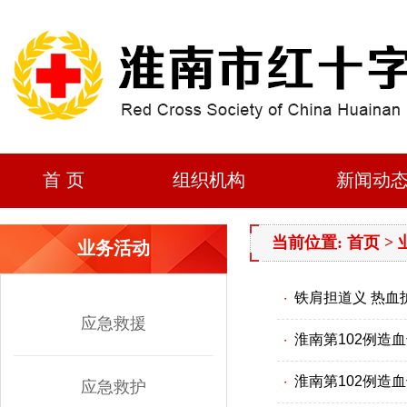
首 页
组织机构
新闻动
当前位置: 首页 >
业务活动
铁肩担道义 热血
・
应急救援
淮南第102例造
・
淮南第102例造
・
应急救护